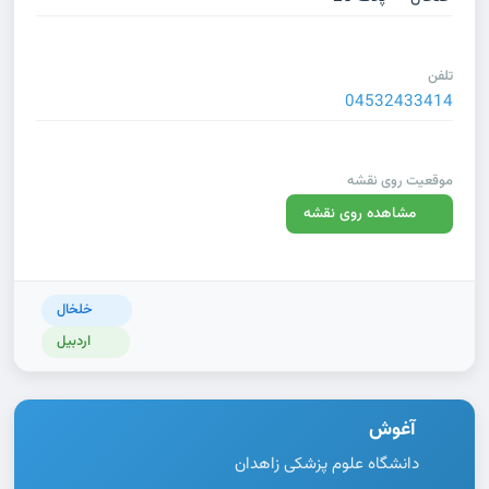
تلفن
04532433414
موقعیت روی نقشه
مشاهده روی نقشه
خلخال
اردبیل
آغوش
دانشگاه علوم پزشکی زاهدان