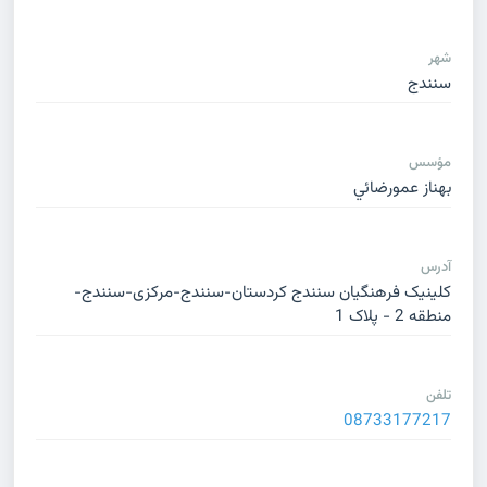
شهر
سنندج
مؤسس
بهناز عمورضائي
آدرس
کلینیک فرهنگیان سنندج کردستان-سنندج-مرکزی-سنندج-
منطقه 2 - پلاک 1
تلفن
08733177217