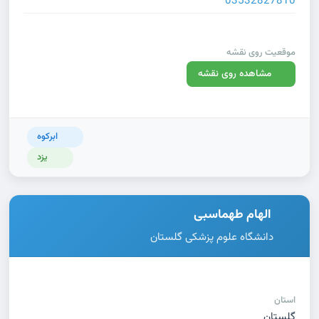
03532827810
موقعیت روی نقشه
مشاهده روی نقشه
ابرکوه
یزد
الهام طهماسبی
دانشگاه علوم پزشکی گلستان
استان
گلستان