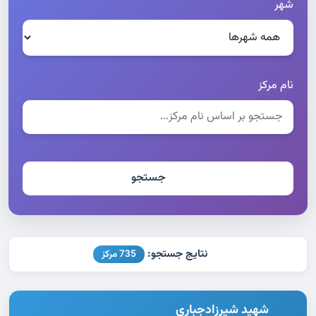
شهر
نام مرکز
جستجو
نتایج جستجو:
735 مرکز
شهید شیرزادجباری