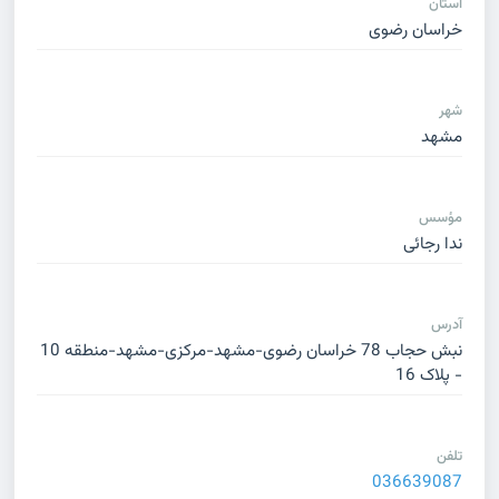
استان
خراسان رضوی
شهر
مشهد
مؤسس
ندا رجائی
آدرس
نبش حجاب 78 خراسان رضوی-مشهد-مرکزی-مشهد-منطقه 10
- پلاک 16
تلفن
036639087