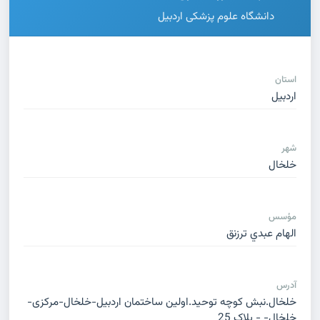
دانشگاه علوم پزشکی اردبیل
استان
اردبیل
شهر
خلخال
مؤسس
الهام عبدي ترزنق
آدرس
خلخال.نبش کوچه توحید.اولین ساختمان اردبیل-خلخال-مرکزی-
خلخال- - پلاک 25