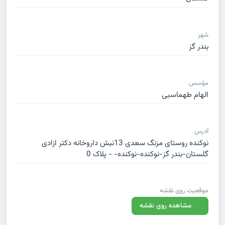
شهر
بندر گز
مؤسس
الهام طهماسبی
آدرس
نوکنده روستای مزنگ سعدی 13نبش داروخانه دکتر ازادی
گلستان-بندر گز-نوکنده-نوکنده- - پلاک 0
موقعیت روی نقشه
مشاهده روی نقشه