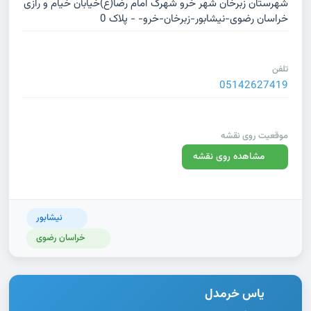
شهرستان زبرخان شهر خرو شهرک امام رضا(ع)خیابان خیام و رازی
خراسان رضوی-نیشابور-زبرخان-خرو- - پلاک 0
تلفن
05142627419
موقعیت روی نقشه
مشاهده روی نقشه
نیشابور
خراسان رضوی
یاس خرمدل