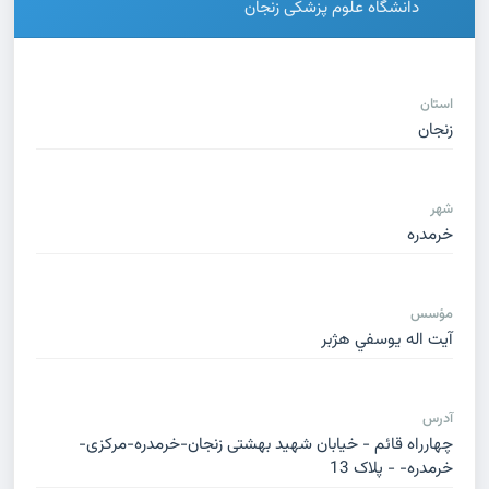
دانشگاه علوم پزشکی زنجان
استان
زنجان
شهر
خرمدره
مؤسس
آيت اله يوسفي هژبر
آدرس
چهارراه قائم - خیابان شهید بهشتی زنجان-خرمدره-مرکزی-
خرمدره- - پلاک 13