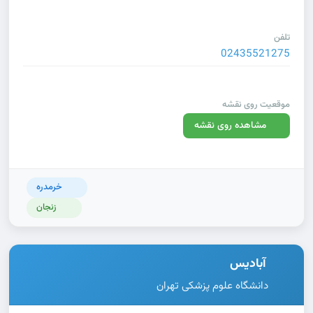
تلفن
02435521275
موقعیت روی نقشه
مشاهده روی نقشه
خرمدره
زنجان
آبادیس
دانشگاه علوم پزشکی تهران