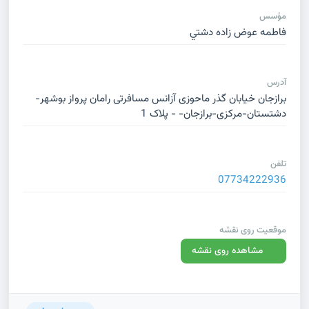
مؤسس
فاطمه عوض زاده دشتي
آدرس
برازجان خیابان گذر ماحوزی آزانس مسافرتی رامان پرواز بوشهر-
دشتستان-مرکزی-برازجان- - پلاک 1
تلفن
07734222936
موقعیت روی نقشه
مشاهده روی نقشه