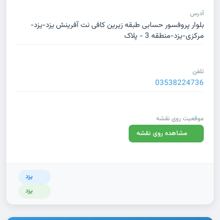
آدرس
بلوار پروفسور حسابی طبقه زیرین کافی نت آفرینش یزد-یزد-
مرکزی-یزد-منطقه 3 - پلاک
تلفن
03538224736
موقعیت روی نقشه
مشاهده روی نقشه
یزد
یزد