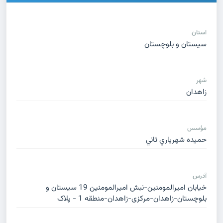
استان
سیستان و بلوچستان
شهر
زاهدان
مؤسس
حميده شهرياري ثاني
آدرس
خیابان امیرالمومنین-نبش امیرالمومنین 19 سیستان و
بلوچستان-زاهدان-مرکزی-زاهدان-منطقه 1 - پلاک