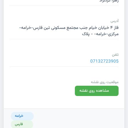
زهرا کردنژاد
آدرس
فاز ۴ خیابان خیام جنب مجتمع مسکونی تین فارس-خرامه-
مرکزی-خرامه- - پلاک
تلفن
07132723905
موقعیت روی نقشه
مشاهده روی نقشه
خرامه
فارس